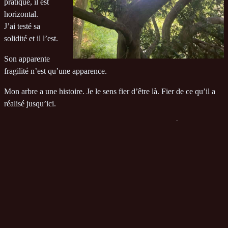
pratique, il est
horizontal.
J’ai testé sa
solidité et il l’est.
Son apparente
fragilité n’est qu’une apparence.
Mon arbre a une histoire. Je le sens fier d’être là. Fier de ce qu’il a
réalisé jusqu’ici.
Mon arbre n’est pas un fils de .. comme ces jeunes chênes qui n’ont
que faire de ce qui se passe près du sol.
Mon arbre est pragmatique. Il n’a que faire de cette course à qui sera
le plus haut.
Mon arbre a traversé des crises et ce qu’il est devenu, il ne le doit
qu’à lui-même.
Et depuis notre rencontre, je me suis demandé: “mais pourquoi ne