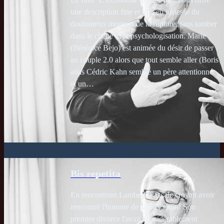
Le film "L'Économie du Couple" nous offre
une description fine et tout en justesse du
douloureux moment de la rupture, sans tomber
dans le cliché ni la psychologisation. Marie
(Bérénice Bejo) est animée du désir de passer
au couple 2.0 alors que tout semble aller (Boris
alias Cédric Kahn semble un père attentionné
et un…
Bis repetita
En rencontrant Lambert, Pascale croyait avoir
rencontré l'homme de sa vie, enfin! Son
premier divorce l'avait considérablement