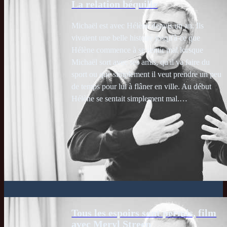
La relation béquille
Michaël est avec Hélène depuis un an. Ils
vivaient une belle histoire jusqu'à ce que
Hélène commence à se sentir mal lorsque
Michaël sort avec ses amis, qu'il va faire du
sport ou que simplement il veut prendre un peu
de temps pour lui à flâner en ville. Au début
Hélène se sentait simplement mal.…
Tous les espoirs sont permis, film
avec Meryl Streep