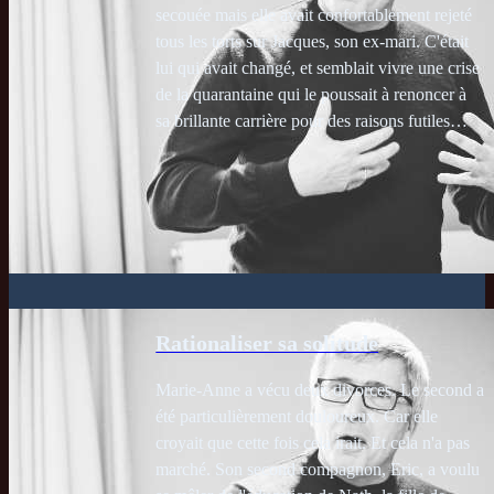
secouée mais elle avait confortablement rejeté
tous les torts sur Jacques, son ex-mari. C'était
lui qui avait changé, et semblait vivre une crise
de la quarantaine qui le poussait à renoncer à
sa brillante carrière pour des raisons futiles…
Rationaliser sa solitude
Marie-Anne a vécu deux divorces. Le second a
été particulièrement douloureux. Car elle
croyait que cette fois cela irait. Et cela n'a pas
marché. Son second compagnon, Eric, a voulu