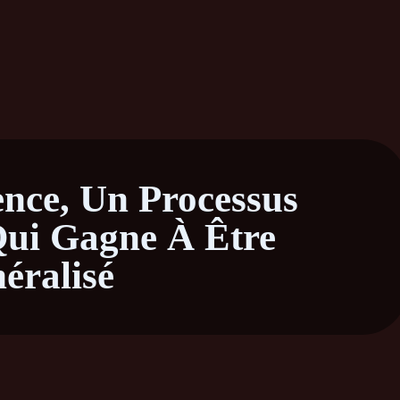
ence, Un Processus
ui Gagne À Être
éralisé