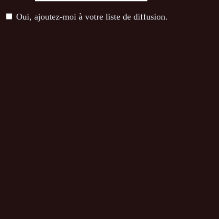
Oui, ajoutez-moi à votre liste de diffusion.
Commentaire
*
Ce site utilise Akismet pour réduire les indésirables.
En savo