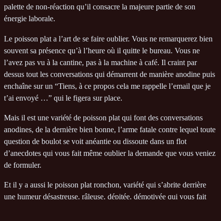
palette de non-réaction qu’il consacre la majeure partie de son
énergie laborale.
Le poisson plat a l’art de se faire oublier. Vous ne remarquerez bien
souvent sa présence qu’à l’heure où il quitte le bureau. Vous ne
l’avez pas vu à la cantine, pas à la machine à café. Il craint par
dessus tout les conversations qui démarrent de manière anodine puis
enchaîne sur un “Tiens, à ce propos cela me rappelle l’email que je
t’ai envoyé …” qui le figera sur place.
Mais il est une variété de poisson plat qui font des conversations
anodines, de la dernière bien bonne, l’arme fatale contre lequel toute
question de boulot se voit anéantie ou dissoute dans un flot
d’anecdotes qui vous fait même oublier la demande que vous veniez
de formuler.
Et il y a aussi le poisson plat ronchon, variété qui s’abrite derrière
une humeur désastreuse, râleuse, dépitée, démotivée qui vous fait
comprendre que cette personne porte déjà toute la misère du monde
et que votre problème est le fétu de pailler qui va le faire s’écrouler