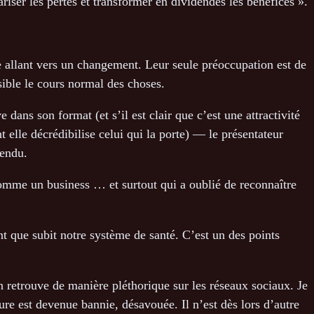
riser les pertes et transformer en dividendes les bénéfices ».
ce allant vers un changement. Leur seule préoccupation est de
sible le cours normal des choses.
ans son format (et s’il est clair que c’est une attractivité
t elle décrédibilise celui qui la porte) — le présentateur
tendu.
 comme un business … et surtout qui a oublié de reconnaître
t que subit notre système de santé. C’est un des points
n retrouve de manière pléthorique sur les réseaux sociaux. Je
re est devenue bannie, désavouée. Il n’est dès lors d’autre