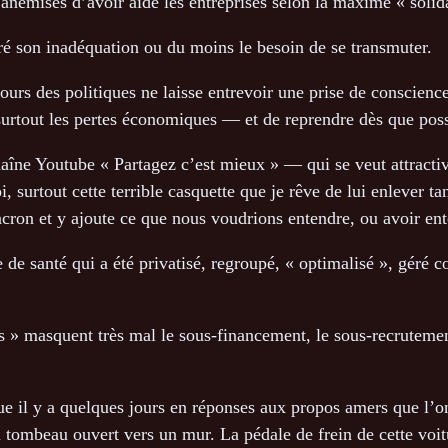
 anémisés d’avoir aidé les entreprises selon la maxime « solida
ré son inadéquation ou du moins le besoin de se transmuter.
ours des politiques ne laisse entrevoir une prise de conscien
 surtout les pertes économiques — et de reprendre dès que pos
ne Youtube « Partagez c’est mieux » — qui se veut attractive d
 surtout cette terrible casquette que je rêve de lui enlever tan
ron et y ajoute ce que nous voudrions entendre, ou avoir en
e de santé qui a été privatisé, regroupé, « optimalisé », géré
s » masquent très mal le sous-financement, le sous-recrutemen
ue il y a quelques jours en réponses aux propos amers que l’o
 tombeau ouvert vers un mur. La pédale de frein de cette voitu