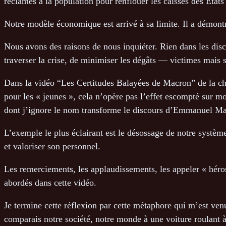
réclamés à la population pour renflouer les caisses des Etats
Notre modèle économique est arrivé à sa limite. Il a démont
Nous avons des raisons de nous inquiéter. Rien dans les disc
traverser la crise, de minimiser les dégâts — victimes mais
Dans la vidéo “Les Certitudes Balayées de Macron” de la chaî
pour les « jeunes », cela n’opère pas l’effet escompté sur moi,
dont j’ignore le nom transforme le discours d’Emmanuel Mac
L’exemple le plus éclairant est le désossage de notre systèm
et valoriser son personnel.
Les remerciements, les applaudissements, les appeler « héro
abordés dans cette vidéo.
Je termine cette réflexion par cette métaphore qui m’est ven
comparais notre société, notre monde à une voiture roulant à