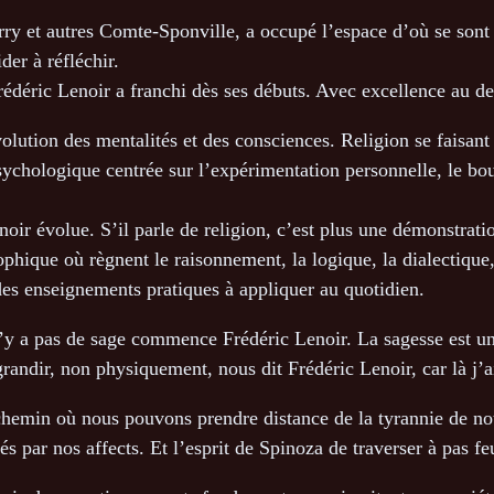
y et autres Comte-Sponville, a occupé l’espace d’où se sont fa
er à réfléchir.
 Frédéric Lenoir a franchi dès ses débuts. Avec excellence au d
olution des mentalités et des consciences. Religion se faisan
ychologique centrée sur l’expérimentation personnelle, le boud
oir évolue. S’il parle de religion, c’est plus une démonstrati
ophique où règnent le raisonnement, la logique, la dialectique
es enseignements pratiques à appliquer au quotidien.
n’y a pas de sage commence Frédéric Lenoir. La sagesse est un 
andir, non physiquement, nous dit Frédéric Lenoir, car là j’
hemin où nous pouvons prendre distance de la tyrannie de notr
s par nos affects. Et l’esprit de Spinoza de traverser à pas feu