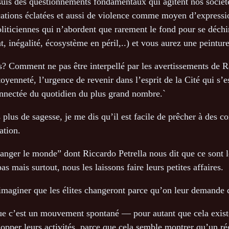
suis des questionnements fondamentaux qui agitent nos sociétés
cations éclatées et aussi de violence comme moyen d’express
oliticiennes qui n’abordent que rarement le fond pour se déchir
at, inégalité, écosystème en péril,..) et vous aurez une peintu
es? Comment ne pas être interpellé par les avertissements de
oyenneté, l’urgence de revenir dans l’esprit de la Cité qui s’e
connectée du quotidien du plus grand nombre.`
plus de sagesse, je me dis qu’il est facile de prêcher à des 
ation.
nger le monde” dont Riccardo Petrella nous dit que ce sont les
 mais surtout, nous les laissons faire leurs petites affaires.
maginer que les élites changeront parce qu’on leur demande 
 que c’est un mouvement spontané — pour autant que cela exist
lopper leurs activités, parce que cela semble montrer qu’un ré