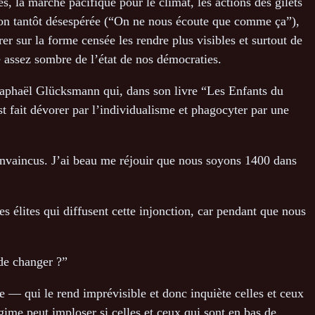
, la marche pacifique pour le climat, les actions des gilets
ion tantôt désespérée (“On ne nous écoute que comme ça”),
er sur la forme censée les rendre plus visibles et surtout de
re assez sombre de l’état de nos démocraties.
 Raphaël Glücksmann qui, dans son livre “Les Enfants du
st fait dévorer par l’individualisme et phagocyter par une
convaincus. J’ai beau me réjouir que nous soyons 1400 dans
 élites qui diffusent cette injonction, car pendant que nous
de changer ?”
e — qui le rend imprévisible et donc inquiète celles et ceux
gime peut imploser si celles et ceux qui sont en bas de