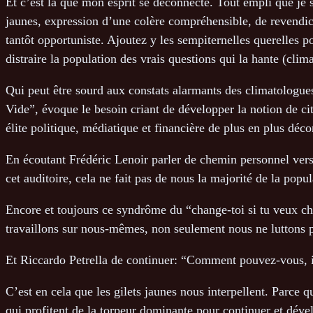
Et c’est là que mon esprit se déconnecte. Tout empli que je 
jaunes, expression d’une colère compréhensible, de revendi
tantôt opportuniste. Ajoutez y les sempiternelles querelles p
distraire la population des vrais questions qui la hante (clim
Qui peut être sourd aux constats alarmants des climatologu
Vide”, évoque le besoin criant de développer la notion de cit
élite politique, médiatique et financière de plus en plus dé
En écoutant Frédéric Lenoir parler de chemin personnel vers 
cet auditoire, cela ne fait pas de nous la majorité de la popul
Encore et toujours ce syndrôme du “change-toi si tu veux cha
travaillons sur nous-mêmes, non seulement nous ne luttons pas
Et Riccardo Petrella de continuer: “Comment pouvez-vous, i
C’est en cela que les gilets jaunes nous interpellent. Parce
qui profitent de la torpeur dominante pour continuer et déve