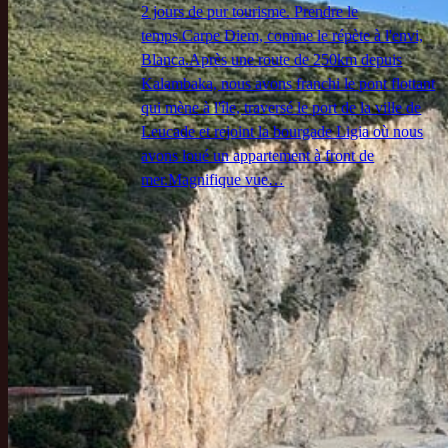
2 jours de pur tourisme. Prendre le
temps.Carpe Diem, comme le répète à l'envi,
Blanca.Après une route de 250km depuis
Kalambaka, nous avons franchi le pont flottant
qui mène à l'île, traversé le port de la ville de
Leucade et rejoint la bourgade Ligia où nous
avons loué un appartement à front de
mer.Magnifique vue…