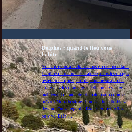
Delphes : quand le lieu vous
habite
Nous arrivons à Delphes sous un ciel incertain.
La pluie du matin s’est calmée, mais les nuages
restent menaçants, lourds, comme suspendus
au-dessus des montagnes. Dilemme : visiter
maintenant ou attendre demain matin comme
prévu ? Nous hésitons. Une éclaircie timide se
dessine. On se regarde, Blanca et moi. Allez,
on y va. Et là,…