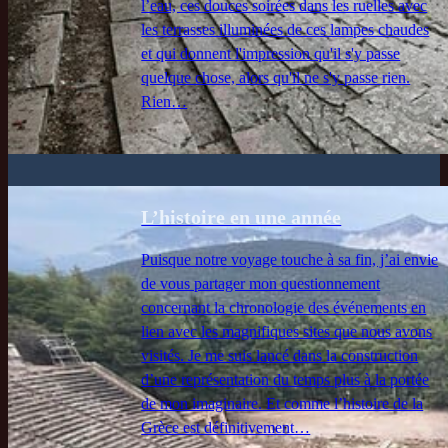
l’eau, ces douces soirées dans les ruelles avec
les terrasses illuminées de ces lampes chaudes
et qui donnent l'impression qu'il s'y passe
quelque chose, alors qu'il ne s'y passe rien.
Rien…
L’histoire en une année
Puisque notre voyage touche à sa fin, j’ai envie
de vous partager mon questionnement
concernant la chronologie des événements en
lien avec les magnifiques sites que nous avons
visités. Je me suis lancé dans la construction
d’une représentation du temps plus à la portée
de mon imaginaire. Et comme l’histoire de la
Grèce est définitivement…