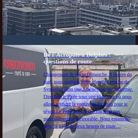
De l’Acropole à Delphes :
questions de route
Changement de décor.Dimanche, 8 heures du
mat', nous quittons notre chambre proche de
Syntagma dans une Athènes encore endormie.
Direction le Pirée sous une pluie fine où nous
allons prendre la voiture de location pour le
séjour.Le Pirée sous le crachin n'est pas
particulièrement mémorable. Nous entamons
donc le trajet de deux heures de route…