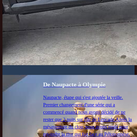
De Naupacte à Olympie
Naupacte, étape qui s'est ajoutée la veille.
Premier changement d'une série qui a
commencé quand nous avons décidé de ne
rester que 2 nuits sur l'île de Leucade.Après la
mésaventure du clou, nous avons roulé pour
rejoindre la rive qui fait face au Péloponnèse.