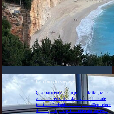
Le clou du voyage
Ça a commencé par un petit tic-tic-tic que nous
entendions en sortant de la ville de Leucade
jeudi soir. Probablement un petit caillou coincé
dans un pneu, dis-je. Le lendemain, traversée