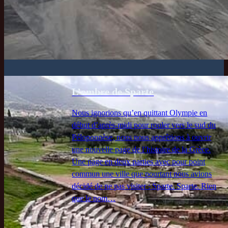
L’ombre de Sparte
Nous ignorions qu’en quittant Olympie en
début d’après-midi pour rouler vers le sud du
Péloponnèse, nous nous apprêtions à ouvrir
une nouvelle page de l’histoire de la Grèce.
Une page en deux parties avec pour point
commun une ville que pourtant nous avions
décidé de ne pas visiter : Sparte. Sparte. Rien
que le nom…