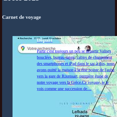
Carnet de voyage
Départ
Partir c'est toujours un peu se départir Valises
bouclées, bureau rangé, cables de chargement
des smartphones et iPad dans le sac à dos, nous
avons quitté la maison à la fine pointe de l'aube
vers la gare de Rixensart, première étape de
notre voyage vers la Grèce.Ce voyage, je le
vois comme une succession de…