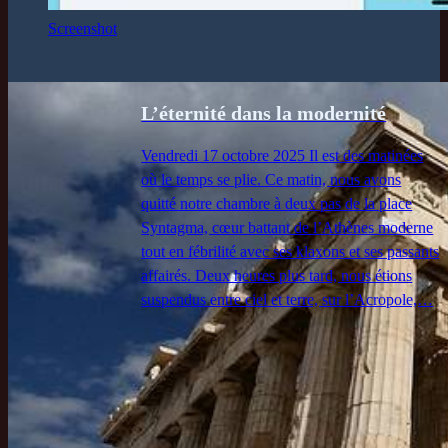
Screenshot
L’éternité dans la modernité
Vendredi 17 octobre 2025 Il est des matinées
où le temps se plie. Ce matin, nous avons
quitté notre chambre à deux pas de la place
Syntagma, cœur battant de l’Athènes moderne
tout en fébrilité avec ses klaxons et ses passants
affairés. Deux heures plus tard, nous étions
suspendus entre ciel et terre, sur l’Acropole,…